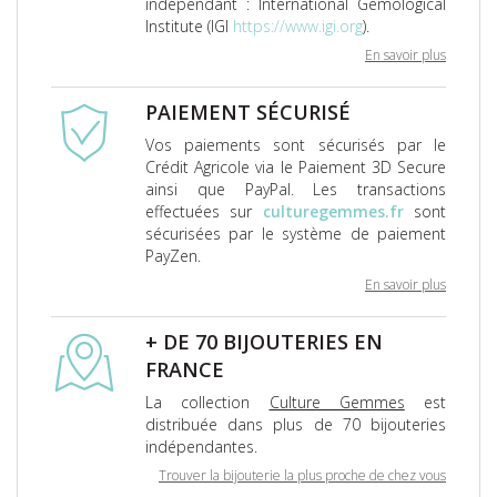
indépendant : International Gemological
Institute (IGI
https://www.igi.org
).
En savoir plus
PAIEMENT SÉCURISÉ
Vos paiements sont sécurisés par le
Crédit Agricole via le Paiement 3D Secure
ainsi que PayPal. Les transactions
effectuées sur
culturegemmes.fr
sont
sécurisées par le système de paiement
PayZen.
En savoir plus
+ DE 70 BIJOUTERIES EN
FRANCE
La collection
Culture Gemmes
est
distribuée dans plus de 70 bijouteries
indépendantes.
Trouver la bijouterie la plus proche de chez vous