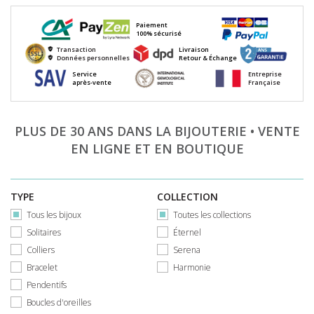
Paiement
100% sécurisé
Transaction
Livraison
Données personnelles
Retour & Échange
Service
Entreprise
après-vente
Française
PLUS DE 30 ANS DANS LA BIJOUTERIE • VENTE
EN LIGNE ET EN BOUTIQUE
TYPE
COLLECTION
Tous les bijoux
Toutes les collections
Solitaires
Éternel
Colliers
Serena
Bracelet
Harmonie
Pendentifs
Boucles d'oreilles