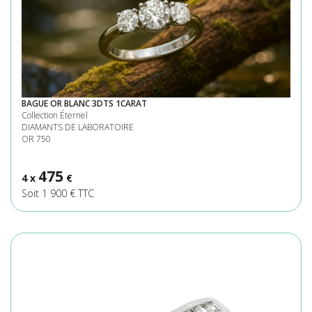
BAGUE OR BLANC 3DTS 1CARAT
Collection Éternel
DIAMANTS DE LABORATOIRE
OR 750
475
4 x
€
Soit 1 900 € TTC