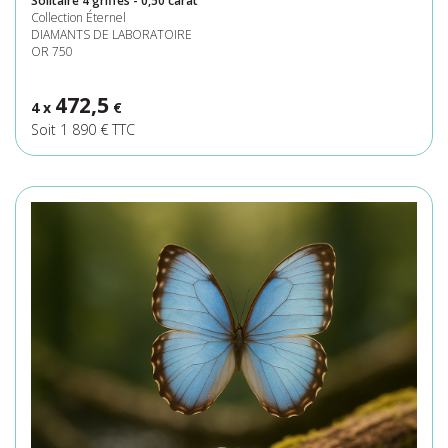
Solitaire 4 griffes - 0,50 carat
Collection Éternel
DIAMANTS DE LABORATOIRE
OR 750
472,5
4 x
€
Soit 1 890 € TTC